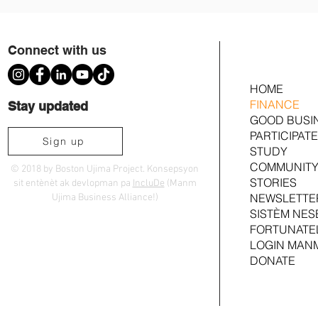
Connect with us
HOME
FINANCE
Stay updated
GOOD BUSI
PARTICIPATE
Sign up
STUDY
COMMUNITY
© 2018 by Boston Ujima Project. Konsepsyon
STORIES
sit entènèt ak devlopman pa
IncluDe
(Manm
NEWSLETTE
Ujima Business Alliance!)
SISTÈM NES
FORTUNATE
LOGIN MAN
DONATE